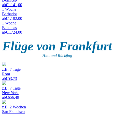
DomRep
ab
€
1.141,00
1 Woche
Barbados
ab
€
1.182,00
1 Woche
Bahamas
ab
€
1.724,00
Flüge von Frankfurt
Hin- und Rückflug
z.B. 7 Tage
Rom
ab
€
53,73
z.B. 7 Tage
New York
ab
€
656,49
z.B. 2 Wochen
San Francisco