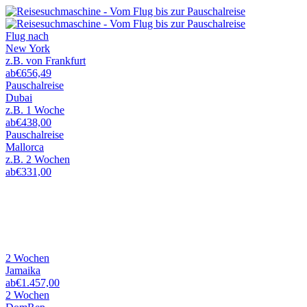
Flug nach
New York
z.B. von Frankfurt
ab
€
656,49
Pauschalreise
Dubai
z.B. 1 Woche
ab
€
438,00
Pauschalreise
Mallorca
z.B. 2 Wochen
ab
€
331,00
Karibik
mit Flug, Hotel & Transfer
2 Wochen
Jamaika
ab
€
1.457,00
2 Wochen