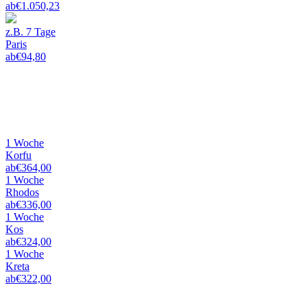
ab
€
1.050,23
z.B. 7 Tage
Paris
ab
€
94,80
Griechische Inseln
mit Flug, Hotel & Transfer
1 Woche
Korfu
ab
€
364,00
1 Woche
Rhodos
ab
€
336,00
1 Woche
Kos
ab
€
324,00
1 Woche
Kreta
ab
€
322,00